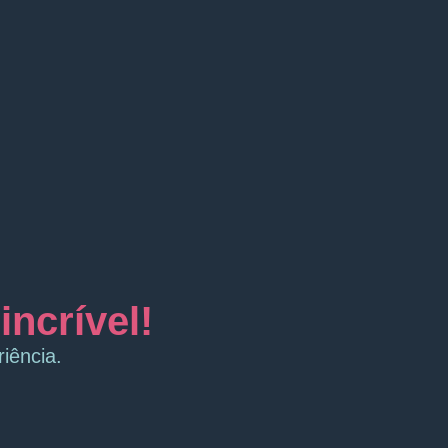
ncrível!
iência.